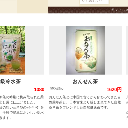
高級冷水茶
おんせん茶
500g詰め
1080
1620円
新茶の時期に摘み取られた柔
おんせん茶とは中国で古くから伝わってきた自
出し用に仕上げました。
然薬草茶と、日本古来より親しまれてきた自然
の粗い三角型のﾃｨｰﾊﾟｯｸﾞを
薬草茶をブレンドした自然健康茶です。
、手軽で簡単においしい冷水
きます。