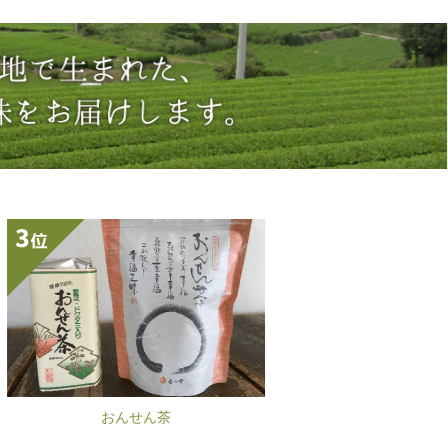
嬉野煎茶 式部の彩
さつき釜 3本入