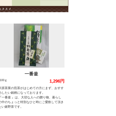
一番釜
100ｇ
1,296円
川原茶業の煎茶がはじめての方にまず、おすす
めしたい銘柄になっております。
『一番釜 』は、大切な人への贈り物、暮らし
の中のちょっと特別なひと時にご愛飲して頂き
たい嬉野茶です。