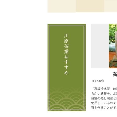
5ｇ×30個
「高級冷水茶」は
らかい新芽を、水
自慢の蒸し製法と目
使用しているので
茶を作ることがで